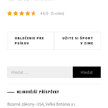
4.6/5 - (5 votes)
Navigace
OBLEČENIE PRE
UŽITE SI ŠPORT
PSÍKOV
V ZIME
pro
příspěvek
Vyhledávání
NEJNOVĚJŠÍ PŘÍSPĚVKY
Bizarné zákony- USA, Veľká Británia a i.