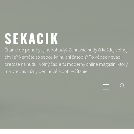
Skip
to
content
SEKACIK
Čítanie do pohody aj nepohody? Zahnanie nudy či každej voľnej
chvíle? Nemáte so sebou knihu ani časopis? To vôbec nevadí,
pretože na nudu i voľný čas je tu moderný online magazín, ktorý
má pre vás každý deň nové a dobré čítanie.
Primary
Menu