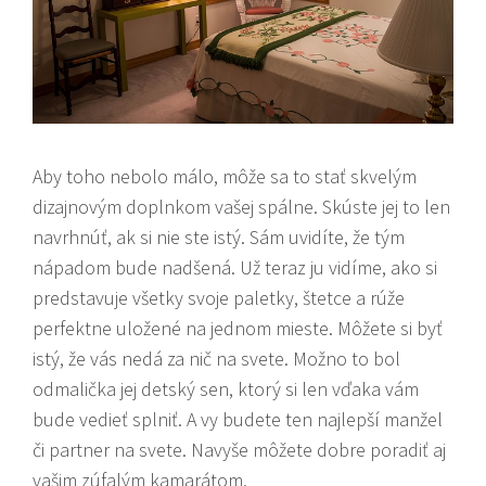
Aby toho nebolo málo, môže sa to stať skvelým
dizajnovým doplnkom vašej spálne. Skúste jej to len
navrhnúť, ak si nie ste istý. Sám uvidíte, že tým
nápadom bude nadšená. Už teraz ju vidíme, ako si
predstavuje všetky svoje paletky, štetce a rúže
perfektne uložené na jednom mieste. Môžete si byť
istý, že vás nedá za nič na svete. Možno to bol
odmalička jej detský sen, ktorý si len vďaka vám
bude vedieť splniť. A vy budete ten najlepší manžel
či partner na svete. Navyše môžete dobre poradiť aj
vašim zúfalým kamarátom.