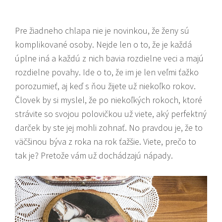
Pre žiadneho chlapa nie je novinkou, že ženy sú
komplikované osoby. Nejde len o to, že je každá
úplne iná a každú z nich bavia rozdielne veci a majú
rozdielne povahy. Ide o to, že im je len veľmi ťažko
porozumieť, aj keď s ňou žijete už niekoľko rokov.
Človek by si myslel, že po niekoľkých rokoch, ktoré
strávite so svojou polovičkou už viete, aký perfektný
darček by ste jej mohli zohnať. No pravdou je, že to
väčšinou býva z roka na rok ťažšie. Viete, prečo to
tak je? Pretože vám už dochádzajú nápady.