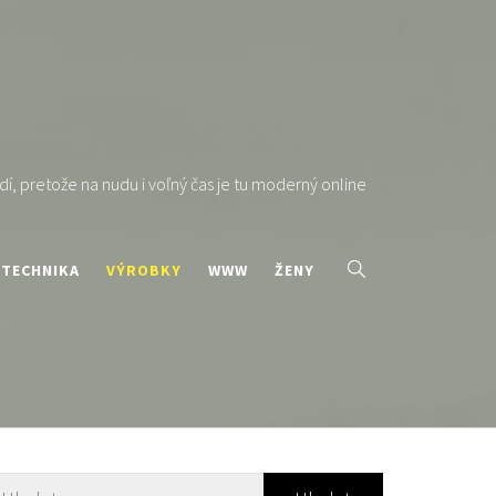
í, pretože na nudu i voľný čas je tu moderný online
TECHNIKA
VÝROBKY
WWW
ŽENY
yhledávání