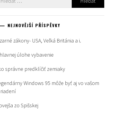
NEJNOVĚJŠÍ PŘÍSPĚVKY
zarné zákony- USA, Veľká Británia a i.
 hlavnej úlohe vybavenie
ko správne predklíčiť zemiaky
egendárny Windows 95 môže byť aj vo vašom
ariadení
ovejša zo Spišskej