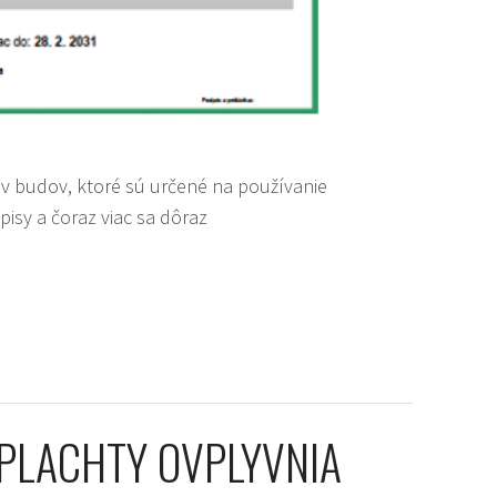
tav budov, ktoré sú určené na používanie
isy a čoraz viac sa dôraz
É PLACHTY OVPLYVNIA