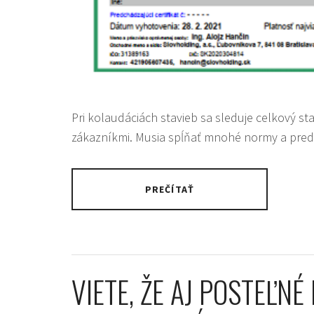
Pri kolaudáciách stavieb sa sleduje celkový s
zákazníkmi. Musia spĺňať mnohé normy a predp
PREČÍTAŤ
VIETE, ŽE AJ POSTEĽN