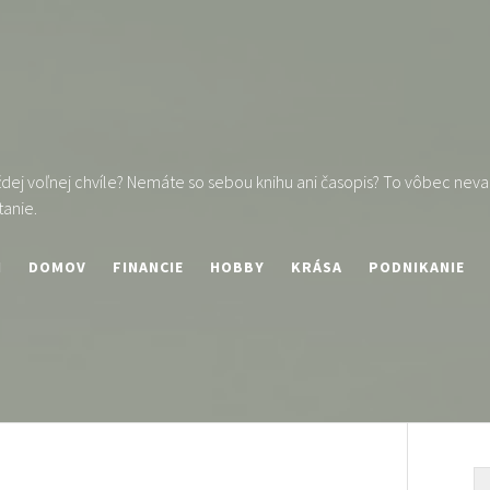
ej voľnej chvíle? Nemáte so sebou knihu ani časopis? To vôbec nevad
tanie.
I
DOMOV
FINANCIE
HOBBY
KRÁSA
PODNIKANIE
V