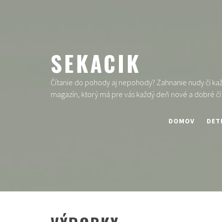
Skip
to
content
SEKACIK
Čítanie do pohody aj nepohody? Zahnanie nudy či každ
magazín, ktorý má pre vás každý deň nové a dobré čí
DOMOV
DET