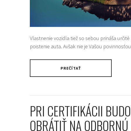
Vlastnenie vozidla tiež so sebou prináša určité
poistenie auta. Avšak nie je Vašou povinnosťo
PREČÍTAŤ
PRI CERTIFIKÁCII BUD
OBRÁTIŤ NA ODBORNÚ 