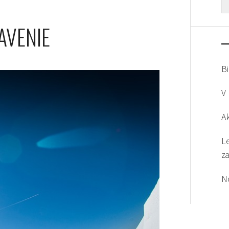
AVENIE
Bi
V
A
L
z
N