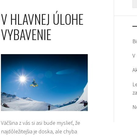
V HLAVNEJ ÚLOHE
VYBAVENIE
Bi
V
A
L
z
N
Väčšina z vás si asi bude myslieť, že
najdôležitejšia je doska, ale chyba