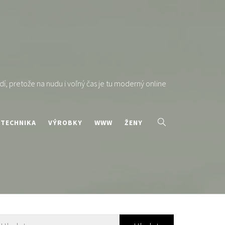
í, pretože na nudu i voľný čas je tu moderný online
TECHNIKA
VÝROBKY
WWW
ŽENY
yhledávání