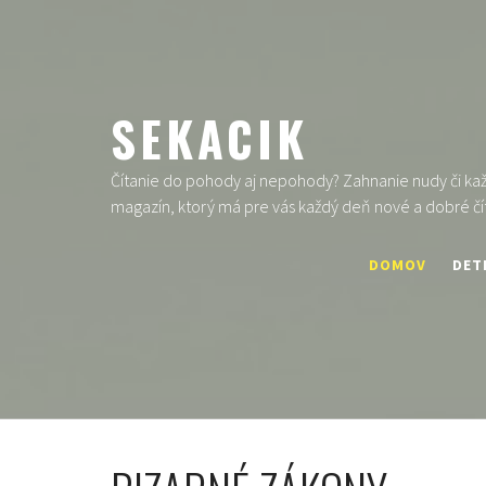
Skip
to
content
SEKACIK
Čítanie do pohody aj nepohody? Zahnanie nudy či každ
magazín, ktorý má pre vás každý deň nové a dobré čí
DOMOV
DET