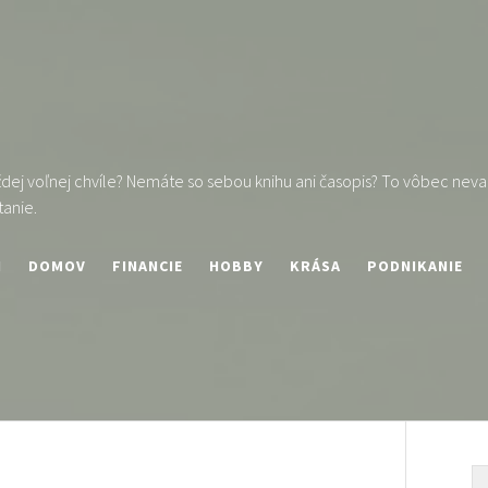
ej voľnej chvíle? Nemáte so sebou knihu ani časopis? To vôbec nevad
tanie.
I
DOMOV
FINANCIE
HOBBY
KRÁSA
PODNIKANIE
V