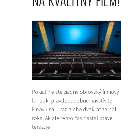
NA KVALITNÝ FILM!
Pokiaľ nie ste žiadny obrovský filmový
fanúšik, pravdepodobne navštívite
kinovú sálu raz alebo dvakrát za pol
roka. Ak ale tento čas nastal práve
teraz, je