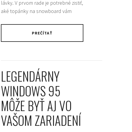
lávky. V prvom rade je potrebné zistiť,
aké topánky na snowboard vám
PREČÍTAŤ
LEGENDÁRNY
WINDOWS 95
MÔŽE BYŤ AJ VO
VAŠOM ZARIADENÍ