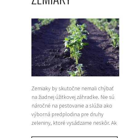
Zemiaky by skutočne nemali chýbať
na žiadnej úžitkovej záhradke. Nie sú
náročné na pestovanie a slúžia ako
výborná predplodina pre druhy
zeleniny, ktoré vysádzame neskôr. Ak