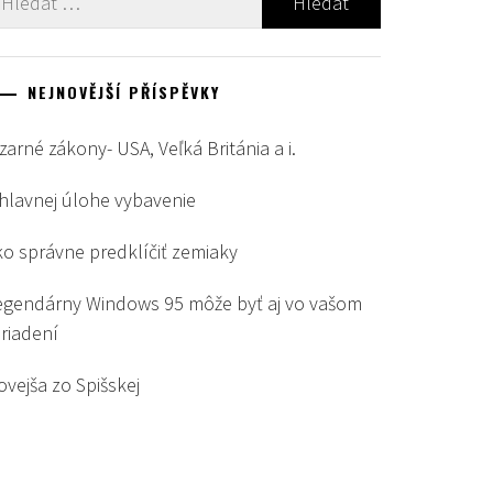
NEJNOVĚJŠÍ PŘÍSPĚVKY
zarné zákony- USA, Veľká Británia a i.
 hlavnej úlohe vybavenie
ko správne predklíčiť zemiaky
egendárny Windows 95 môže byť aj vo vašom
ariadení
ovejša zo Spišskej