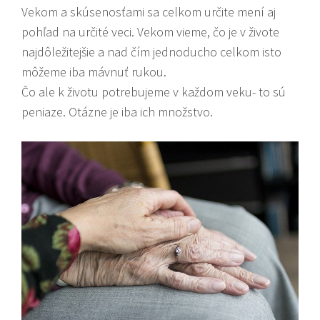
Vekom a skúsenosťami sa celkom určite mení aj
pohľad na určité veci. Vekom vieme, čo je v živote
najdôležitejšie a nad čím jednoducho celkom isto
môžeme iba mávnuť rukou.
Čo ale k životu potrebujeme v každom veku- to sú
peniaze. Otázne je iba ich množstvo.