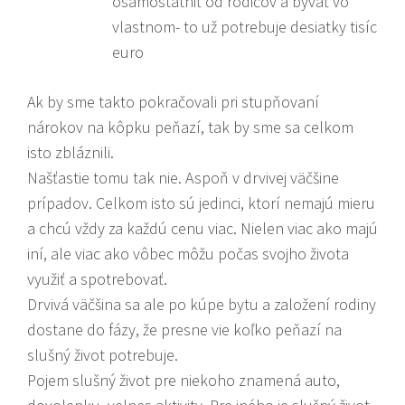
osamostatniť od rodičov a bývať vo
vlastnom- to už potrebuje desiatky tisíc
euro
Ak by sme takto pokračovali pri stupňovaní
nárokov na kôpku peňazí, tak by sme sa celkom
isto zbláznili.
Našťastie tomu tak nie. Aspoň v drvivej väčšine
prípadov. Celkom isto sú jedinci, ktorí nemajú mieru
a chcú vždy za každú cenu viac. Nielen viac ako majú
iní, ale viac ako vôbec môžu počas svojho života
využiť a spotrebovať.
Drvivá väčšina sa ale po kúpe bytu a založení rodiny
dostane do fázy, že presne vie koľko peňazí na
slušný život potrebuje.
Pojem slušný život pre niekoho znamená auto,