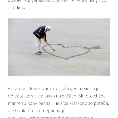
dovolenku, velnes aktivity. Pre iného je slušný život
– rodinka.
V starobe človek príde do štádia, že už vie čo je
dôležité- zdravie a láska najbližších! Ak toto chýba-
márne sú kopy peňazí. Tie síce krátkodobo potešia,
ale trvalú útechu neprinášajú.
A tak sa v každodennom zhone pristavme a