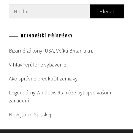
Vyhledávání
NEJNOVĚJŠÍ PŘÍSPĚVKY
Bizarné zákony- USA, Veľká Británia a i.
V hlavnej úlohe vybavenie
Ako správne predklíčiť zemiaky
Legendárny Windows 95 môže byť aj vo vašom
zariadení
Novejša zo Spišskej