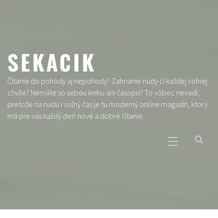
Skip
to
content
SEKACIK
Čítanie do pohody aj nepohody? Zahnanie nudy či každej voľnej
chvíle? Nemáte so sebou knihu ani časopis? To vôbec nevadí,
pretože na nudu i voľný čas je tu moderný online magazín, ktorý
má pre vás každý deň nové a dobré čítanie.
Primary
Menu