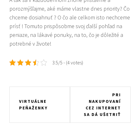
porozmýšľajme, aké máme vlastne dnes priority? Čo
chceme dosiahnuť ? O čo ale celkom isto nechceme
prísť ! Tomuto prispôsobme svoj ďalší pohľad na
peniaze, na lákavé ponuky, na to, čo je dôležité a
potrebné v živote!
3.5/5 - (4 votes)
Navigace
PRI
VIRTUÁLNE
NAKUPOVANÍ
pro
PEŇAŽENKY
CEZ INTERNET
příspěvek
SA DÁ UŠETRIŤ