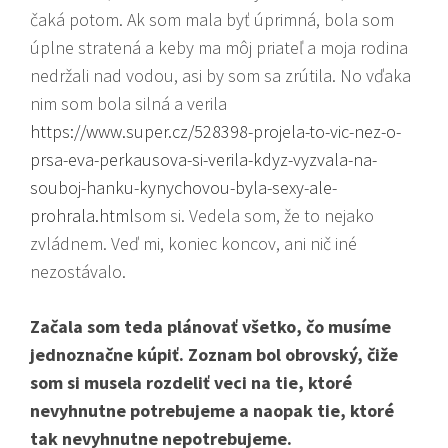
čaká potom. Ak som mala byť úprimná, bola som
úplne stratená a keby ma môj priateľ a moja rodina
nedržali nad vodou, asi by som sa zrútila. No vďaka
nim som bola silná a verila
https://www.super.cz/528398-projela-to-vic-nez-o-
prsa-eva-perkausova-si-verila-kdyz-vyzvala-na-
souboj-hanku-kynychovou-byla-sexy-ale-
prohrala.html
som si. Vedela som, že to nejako
zvládnem. Veď mi, koniec koncov, ani nič iné
nezostávalo.
Začala som teda plánovať všetko, čo musíme
jednoznačne kúpiť. Zoznam bol obrovský, čiže
som si musela rozdeliť veci na tie, ktoré
nevyhnutne potrebujeme a naopak tie, ktoré
tak nevyhnutne nepotrebujeme.