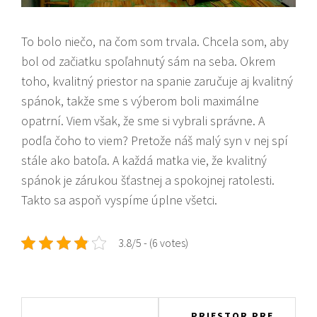
To bolo niečo, na čom som trvala. Chcela som, aby
bol od začiatku spoľahnutý sám na seba. Okrem
toho, kvalitný priestor na spanie zaručuje aj kvalitný
spánok, takže sme s výberom boli maximálne
opatrní. Viem však, že sme si vybrali správne. A
podľa čoho to viem? Pretože náš malý syn v nej spí
stále ako batoľa. A každá matka vie, že kvalitný
spánok je zárukou šťastnej a spokojnej ratolesti.
Takto sa aspoň vyspíme úplne všetci.
3.8/5 - (6 votes)
Navigace
PRIESTOR PRE