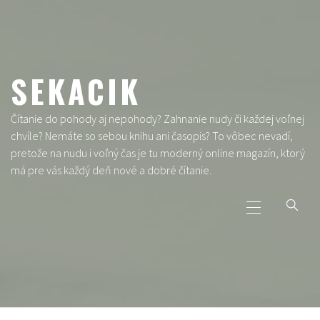
Skip
to
content
SEKACIK
Čítanie do pohody aj nepohody? Zahnanie nudy či každej voľnej
chvíle? Nemáte so sebou knihu ani časopis? To vôbec nevadí,
pretože na nudu i voľný čas je tu moderný online magazín, ktorý
má pre vás každý deň nové a dobré čítanie.
Primary
Menu