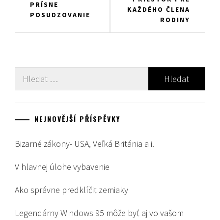
PRÍSNE
KAŽDÉHO ČLENA
pro
POSUDZOVANIE
RODINY
příspěvek
Vyhledávání
NEJNOVĚJŠÍ PŘÍSPĚVKY
Bizarné zákony- USA, Veľká Británia a i.
V hlavnej úlohe vybavenie
Ako správne predklíčiť zemiaky
Legendárny Windows 95 môže byť aj vo vašom