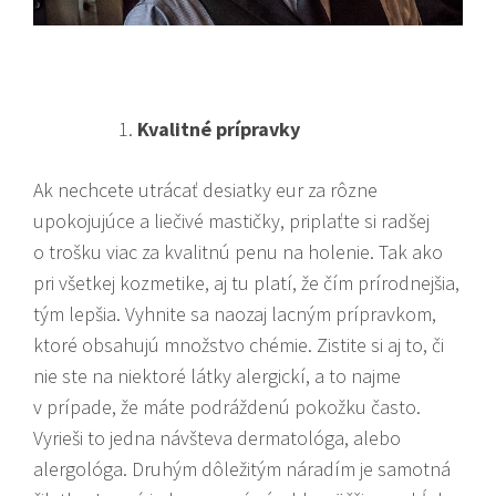
Kvalitné prípravky
Ak nechcete utrácať desiatky eur za rôzne
upokojujúce a liečivé mastičky, priplaťte si radšej
o trošku viac za kvalitnú penu na holenie. Tak ako
pri všetkej kozmetike, aj tu platí, že čím prírodnejšia,
tým lepšia. Vyhnite sa naozaj lacným prípravkom,
ktoré obsahujú množstvo chémie. Zistite si aj to, či
nie ste na niektoré látky alergickí, a to najme
v prípade, že máte podráždenú pokožku často.
Vyrieši to jedna návšteva dermatológa, alebo
alergológa. Druhým dôležitým náradím je samotná