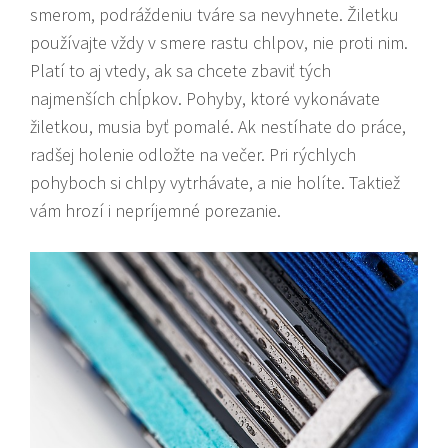
smerom, podráždeniu tváre sa nevyhnete. Žiletku
používajte vždy v smere rastu chlpov, nie proti nim.
Platí to aj vtedy, ak sa chcete zbaviť tých
najmenších chĺpkov. Pohyby, ktoré vykonávate
žiletkou, musia byť pomalé. Ak nestíhate do práce,
radšej holenie odložte na večer. Pri rýchlych
pohyboch si chlpy vytrhávate, a nie holíte. Taktiež
vám hrozí i nepríjemné porezanie.