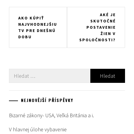
Navigace
AKÉ JE
AKO KÚPIŤ
SKUTOČNÉ
pro
NAJVHODNEJŠIU
POSTAVENIE
TV PRE DNEŠNÚ
příspěvek
ŽIEN V
DOBU
SPOLOČNOSTI?
Vyhledávání
NEJNOVĚJŠÍ PŘÍSPĚVKY
Bizarné zákony- USA, Veľká Británia a i.
V hlavnej úlohe vybavenie