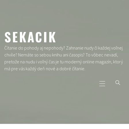
Skip
to
content
SEKACIK
Čítanie do pohody aj nepohody? Zahnanie nudy či každej voľnej
chvíle? Nemáte so sebou knihu ani časopis? To vôbec nevadí,
pretože na nudu i voľný čas je tu moderný online magazín, ktorý
má pre vás každý deň nové a dobré čítanie.
Primary
Menu