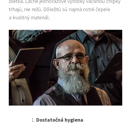
žiletka. Lacné jednorazové výrobky väčšinou chĺpky
trhajú, nie režú. Dôležitú sú najmä ostré čepele
a kvalitný materiál.
Dostatočná hygiena