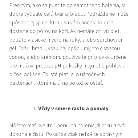
Pred tým, ako sa pustíte do samotného holenia, si
dobre vyčistite celú tvár aj bradu. Podráždenie môže
spôsobiť aj špina, ktorú sa vám počas holenia
dostane do pórov na koži. Ak nemáte citlivú pleť,
použite klasické mydlo na ruky, alebo sprchovací
gél. Tvár i bradu, však najlepšie umyjete čistiacou
vodou, alebo krémom. používajte prípravky určené
pre mužov, pretože pH pokožky majú obe pohlavia
o čosi odlišné. To isté platí aj o užitočných
baktériách, ktoré majú na pokožke ostať.
Vždy v smere rastu a pomaly
Môžete mať kvalitnú penu na holenie, žiletku a tvár
dokonale čistú. Pokiaľ sa však neholíte správnym