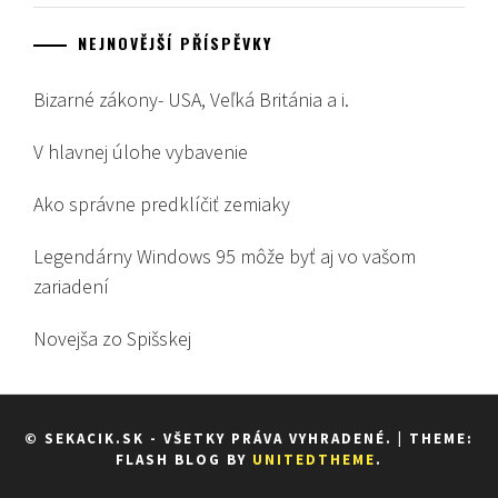
NEJNOVĚJŠÍ PŘÍSPĚVKY
Bizarné zákony- USA, Veľká Británia a i.
V hlavnej úlohe vybavenie
Ako správne predklíčiť zemiaky
Legendárny Windows 95 môže byť aj vo vašom
zariadení
Novejša zo Spišskej
© SEKACIK.SK - VŠETKY PRÁVA VYHRADENÉ.
|
THEME:
FLASH BLOG BY
UNITEDTHEME
.