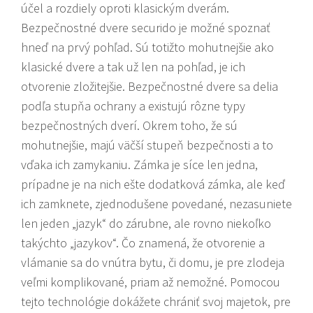
účel a rozdiely oproti klasickým dverám.
Bezpečnostné dvere securido je možné spoznať
hneď na prvý pohľad. Sú totižto mohutnejšie ako
klasické dvere a tak už len na pohľad, je ich
otvorenie zložitejšie. Bezpečnostné dvere sa delia
podľa stupňa ochrany a existujú rôzne typy
bezpečnostných dverí. Okrem toho, že sú
mohutnejšie, majú väčší stupeň bezpečnosti a to
vďaka ich zamykaniu. Zámka je síce len jedna,
prípadne je na nich ešte dodatková zámka, ale keď
ich zamknete, zjednodušene povedané, nezasuniete
len jeden „jazyk“ do zárubne, ale rovno niekoľko
takýchto „jazykov“. Čo znamená, že otvorenie a
vlámanie sa do vnútra bytu, či domu, je pre zlodeja
veľmi komplikované, priam až nemožné. Pomocou
tejto technológie dokážete chrániť svoj majetok, pre