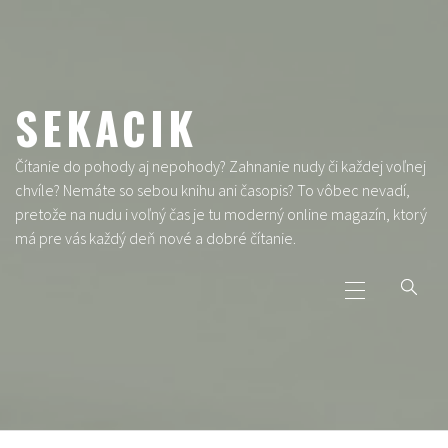
Skip
to
content
SEKACIK
Čítanie do pohody aj nepohody? Zahnanie nudy či každej voľnej
chvíle? Nemáte so sebou knihu ani časopis? To vôbec nevadí,
pretože na nudu i voľný čas je tu moderný online magazín, ktorý
má pre vás každý deň nové a dobré čítanie.
Primary
Menu