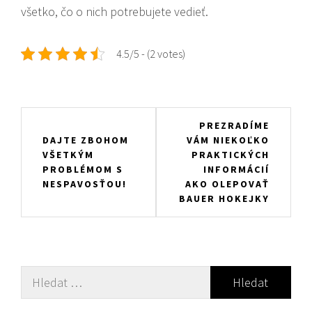
všetko, čo o nich potrebujete vedieť.
4.5/5 - (2 votes)
Navigace
PREZRADÍME
DAJTE ZBOHOM
VÁM NIEKOĽKO
pro
VŠETKÝM
PRAKTICKÝCH
příspěvek
PROBLÉMOM S
INFORMÁCIÍ
NESPAVOSŤOU!
AKO OLEPOVAŤ
BAUER HOKEJKY
Vyhledávání