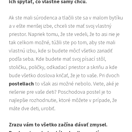
ich spýtať, čo vlastne samy chcú.
Ak ste mali súrodenca a tlačili ste sa v malom bytíku
a v ešte menšej izbe, chceli ste mať svoj vlastný
priestor. Napriek tomu, že ste vedeli, že to asi nie je
tak celkom možné, túžili ste po tom, aby ste mali
vlastnú izbu, kde si budete môcť všetko zariadiť
podľa seba. Kde budete mať svoj písací stôl,
stoličku, poličky, odkadací priestor a skriňu a kde
bude všetko doslova kričať, že je to vaše. Pri dvoch
posteliach
to však asi možné nebolo. Viete, aké je
riešenie pre vaše deti?
Poschodova postel
je to
najlepšie rozhodnutie, ktoré môžete v prípade, že
máte dve deti, urobiť.
Zrazu vám to všetko začína dávať zmysel.