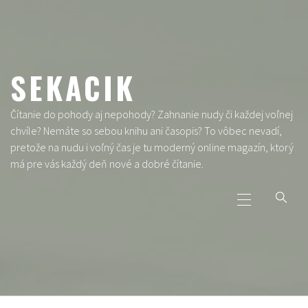
Skip
to
content
SEKACIK
Čítanie do pohody aj nepohody? Zahnanie nudy či každej voľnej
chvíle? Nemáte so sebou knihu ani časopis? To vôbec nevadí,
pretože na nudu i voľný čas je tu moderný online magazín, ktorý
má pre vás každý deň nové a dobré čítanie.
Primary
Menu