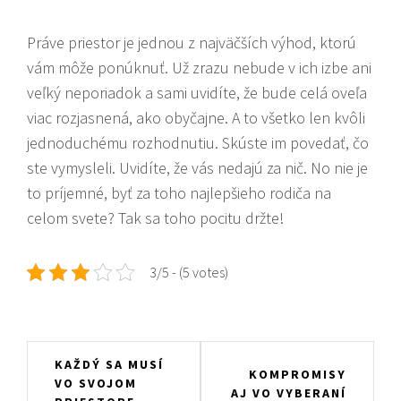
Práve priestor je jednou z najväčších výhod, ktorú
vám môže ponúknuť. Už zrazu nebude v ich izbe ani
veľký neporiadok a sami uvidíte, že bude celá oveľa
viac rozjasnená, ako obyčajne. A to všetko len kvôli
jednoduchému rozhodnutiu. Skúste im povedať, čo
ste vymysleli. Uvidíte, že vás nedajú za nič. No nie je
to príjemné, byť za toho najlepšieho rodiča na
celom svete? Tak sa toho pocitu držte!
3/5 - (5 votes)
Navigace
KAŽDÝ SA MUSÍ
KOMPROMISY
VO SVOJOM
pro
AJ VO VYBERANÍ