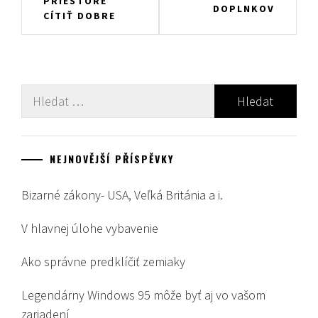
PRIESTORE
DOPLNKOV
příspěvek
CÍTIŤ DOBRE
Vyhledávání
NEJNOVĚJŠÍ PŘÍSPĚVKY
Bizarné zákony- USA, Veľká Británia a i.
V hlavnej úlohe vybavenie
Ako správne predklíčiť zemiaky
Legendárny Windows 95 môže byť aj vo vašom
zariadení