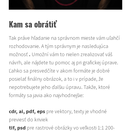
Kam sa obrátiť
Tak práve hľadanie na správnom mieste vám uľahčí
rozhodovanie. A tým správnym je nasledujúca
možnosť
.
Umožní vám to nielen zrealizovať váš
návrh, ale nájdete tu pomoc aj pri grafickej úprave.
Ľahko sa presvedčíte v akom formáte je dobré
posielať finálny obrázok, a to i v prípade, že
nepotrebujete jeho ďalšiu úpravu. Takže, ktoré
formáty sa javia ako najvhodnejšie:
cdr, ai, pdf, eps
pre vektory, texty je vhodné
previesť do kriviek
tif, psd
pre rastrové obrázky vo veľkosti 1:1 200-