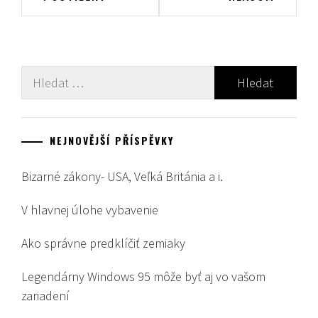
příspěvek
Vyhledávání
NEJNOVĚJŠÍ PŘÍSPĚVKY
Bizarné zákony- USA, Veľká Británia a i.
V hlavnej úlohe vybavenie
Ako správne predklíčiť zemiaky
Legendárny Windows 95 môže byť aj vo vašom
zariadení