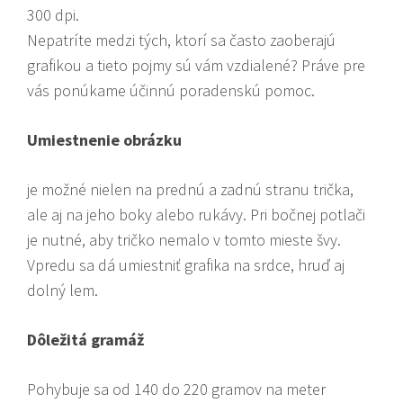
300 dpi.
Nepatríte medzi tých, ktorí sa často zaoberajú
grafikou a tieto pojmy sú vám vzdialené? Práve pre
vás ponúkame účinnú poradenskú pomoc.
Umiestnenie obrázku
je možné nielen na prednú a zadnú stranu trička,
ale aj na jeho boky alebo rukávy. Pri bočnej potlači
je nutné, aby tričko nemalo v tomto mieste švy.
Vpredu sa dá umiestniť grafika na srdce, hruď aj
dolný lem.
Dôležitá gramáž
Pohybuje sa od 140 do 220 gramov na meter