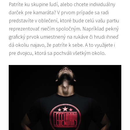
Patríte ku skupine ľudí, alebo chcete individuálny
darček pre kamaráta? V prvom prípade sa radi
predstavíte v oblečení, ktoré bude celú vašu partiu
reprezentovať niečím spoločným. Napríklad pekný
grafický prvok umiestnený na rukáve či hrudi ihneď
dá okoliu najavo, že patríte k sebe. A to využijete i
pre dvojicu, ktorá sa pochváli všetkým okolo.