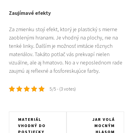
Zaujímavé efekty
Za zmienku stojí efekt, ktorý je plastický s mierne
zaoblenými hranami. Je vhodný na plochy, nie na
tenké linky. Ďalším je možnosť imitácie rôznych
materiálov. Takáto potlač vás prekvapí nielen
vizuálne, ale aj hmatovo. No a v neposlednom rade
zaujmú aj reflexné a fosforeskujúce farby.
5/5 - (3 votes)
Navigace
MATERIÁL
JAR VOLÁ
VHODNÝ DO
MOCNÝM
pro
POSTIEĽKY
HLASOM