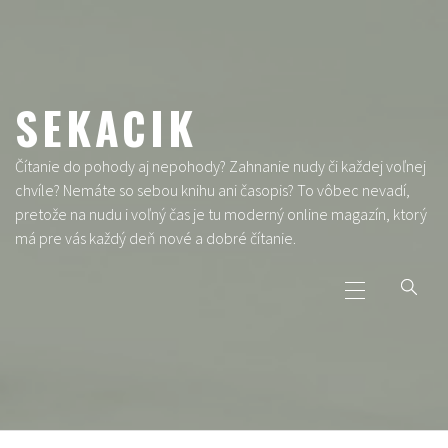
Skip
to
content
SEKACIK
Čítanie do pohody aj nepohody? Zahnanie nudy či každej voľnej
chvíle? Nemáte so sebou knihu ani časopis? To vôbec nevadí,
pretože na nudu i voľný čas je tu moderný online magazín, ktorý
má pre vás každý deň nové a dobré čítanie.
Primary
Menu