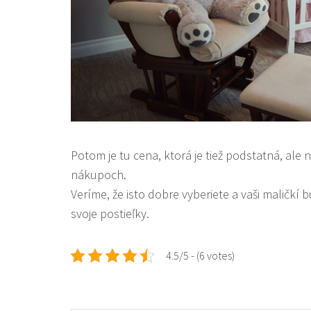
Potom je tu cena, ktorá je tiež podstatná, ale
nákupoch.
Veríme, že isto dobre vyberiete a vaši maličk
svoje postieľky.
4.5/5 - (6 votes)