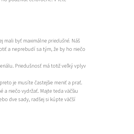
lej mali byť maximálne
priedušné.
Náš
tiť a neprebudí sa tým, že by ho niečo
riálu. Priedušnosť má totiž veľký vplyv
reto je musíte častejšie meniť a prať.
é a niečo vydržať. Majte teda väčšiu
o dve sady, radšej si kúpte väčší