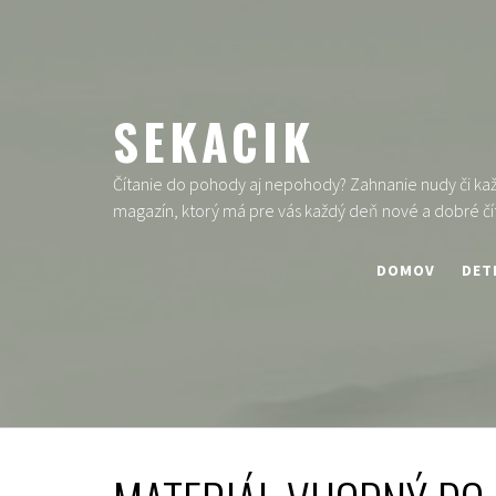
Skip
to
content
SEKACIK
Čítanie do pohody aj nepohody? Zahnanie nudy či každ
magazín, ktorý má pre vás každý deň nové a dobré čí
DOMOV
DET