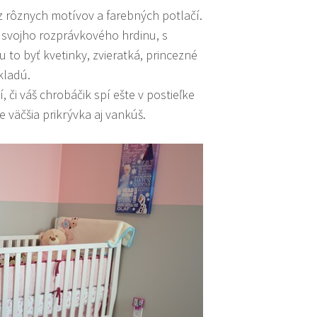
r z rôznych motívov a farebných potlačí.
 svojho rozprávkového hrdinu, s
 to byť kvetinky, zvieratká, princezné
kladú.
, či váš chrobáčik spí ešte v postieľke
 väčšia prikrývka aj vankúš.