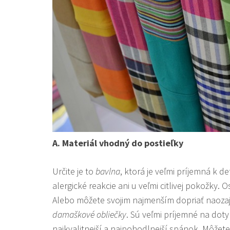
A.
Materiál vhodný do postieľky
Určite je to
bavlna
, ktorá je veľmi príjemná k 
alergické reakcie ani u veľmi citlivej pokožky. 
Alebo môžete svojim najmenším dopriať naozaj
damaškové obliečky
. Sú veľmi príjemné na dot
najkvalitnejší a najpohodlnejší spánok. Môžete