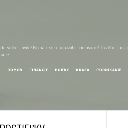
ej voľnej chvíle? Nemáte so sebou knihu ani časopis? To vôbec nevad
tanie.
I
DOMOV
FINANCIE
HOBBY
KRÁSA
PODNIKANIE