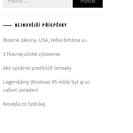
NEJNOVĚJŠÍ PŘÍSPĚVKY
Bizarné zákony- USA, Veľká Británia a i.
V hlavnej úlohe vybavenie
Ako správne predklíčiť zemiaky
Legendárny Windows 95 môže byť aj vo
vašom zariadení
Novejša zo Spišskej