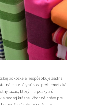
detskej pokožke a nespôsobuje žiadne
Ostatné materiály sú viac problematické.
stný luxus, ktorý mu poskytnú
yk a naozaj krásne. Vhodné práve pre
 ho používať celoročne. V lete