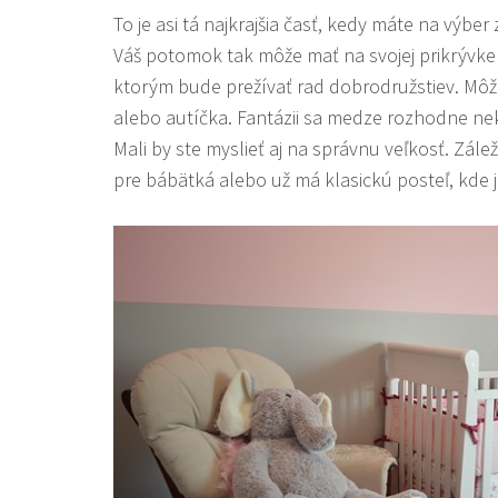
To je asi tá najkrajšia časť, kedy máte na výbe
Váš potomok tak môže mať na svojej prikrývke
ktorým bude prežívať rad dobrodružstiev. Môžu
alebo autíčka. Fantázii sa medze rozhodne ne
Mali by ste myslieť aj na správnu veľkosť. Záleží
pre bábätká alebo už má klasickú posteľ, kde je