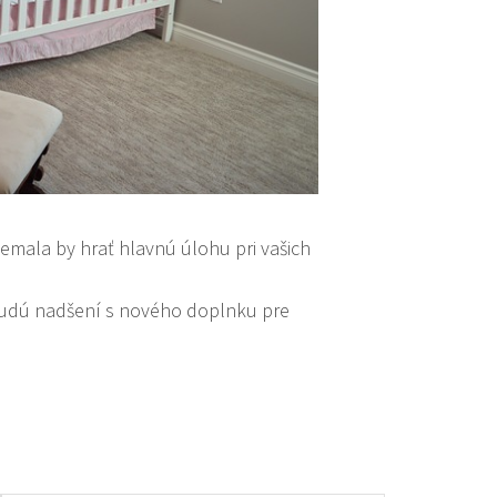
 nemala by hrať hlavnú úlohu pri vašich
í budú nadšení s nového doplnku pre