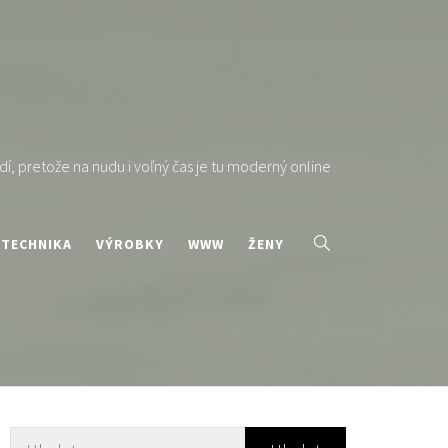
í, pretože na nudu i voľný čas je tu moderný online
TECHNIKA
VÝROBKY
WWW
ŽENY
Vyhledávání