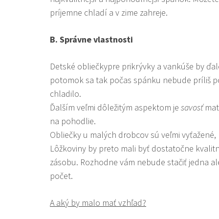
príjemne chladí a v zime zahreje.
B.
Správne vlastnosti
Detské obliečky
pre prikrývky a vankúše by ďa
potomok sa tak počas spánku nebude príliš po
chladilo.
Ďalším veľmi dôležitým aspektom je
savosť
mate
na pohodlie.
Obliečky u malých drobcov sú veľmi vyťažené, p
Lôžkoviny by preto mali byť dostatočne kvalitn
zásobu. Rozhodne vám nebude stačiť jedna aleb
počet.
A aký by malo mať vzhľad?