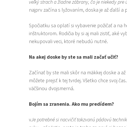
veľký strach a žiadne zábrany, čo je niekedy pre
najprv začína s lyžovaním, doska je až ďalší a
Spočiatku sa oplatí si vybavenie požičať a n
inštruktorom. Rodičia by si aj mali zistiť, aké v
nekupovali veci, ktoré nebudú nutné.
Na akej doske by ste sa mali začať učiť?
Začínať by ste mali skôr na mäkkej doske a až 
môžete prejsť k tej tvrdej. Všetko chce svoj ča
väčšinou dvojsmerná.
Bojím sa zranenia. Ako mu predídem?
v
Je potrebné si nacvičiť takzvanú pádovú techniku