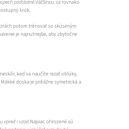
 úspech podstatné.
Väčšinou sa rovnako
 postupný krok.
a horách potom trénovať so skúseným
ybavenie je najnutnejšie, aby zbytočne
neskôr, keď sa naučíte rezať oblúky,
s. Mäkké doska je približne symetrická a
 ​​vpred i vzad.
Najviac ohrozené sú