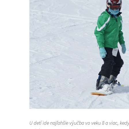
U detí ide najľahšie výučba vo veku 8 a viac, ked