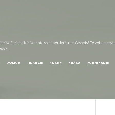
ej voľnej chvíle? Nemáte so sebou knihu ani časopis? To vôbec nevad
tanie.
I
DOMOV
FINANCIE
HOBBY
KRÁSA
PODNIKANIE