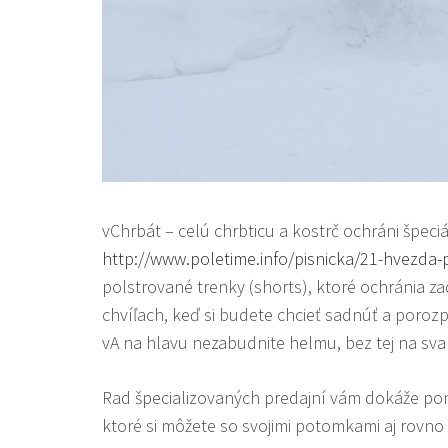
vChrbát – celú chrbticu a kostrč ochráni špeciá
http://www.poletime.info/pisnicka/21-hvezda-
polstrované trenky (shorts), ktoré ochránia zad
chvíľach, keď si budete chcieť sadnúť a porozp
vA na hlavu nezabudnite helmu, bez tej na sva
Rad špecializovaných predajní vám dokáže p
ktoré si môžete so svojimi potomkami aj rovno