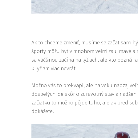
Ak to chceme zmeniť, musíme sa začať sami hýba
športy môžu byť v mnohom veľmi zaujímavé a m
sa väčšinou začína na lyžiach, ale kto pozná r
k lyžiam viac nevráti.
Možno vás to prekvapí, ale na veku naozaj veľmi
dospelých ide skôr o zdravotný stav a nadšeni
začiatku to možno pôjde tuho, ale ak pred sebou
dokážete.