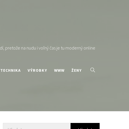
í, pretože na nudu i voľný čas je tu moderný online
TECHNIKA
VÝROBKY
WWW
ŽENY
Vyhledávání