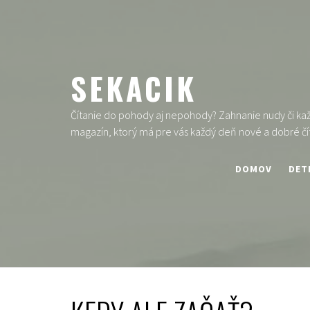
Skip
to
content
SEKACIK
Čítanie do pohody aj nepohody? Zahnanie nudy či každ
magazín, ktorý má pre vás každý deň nové a dobré čí
DOMOV
DET