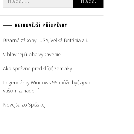
NEJNOVĚJŠÍ PŘÍSPĚVKY
Bizarné zákony- USA, Veľká Británia a i.
V hlavnej úlohe vybavenie
Ako správne predklíčiť zemiaky
Legendárny Windows 95 môže byť aj vo
vašom zariadení
Novejša zo Spišskej