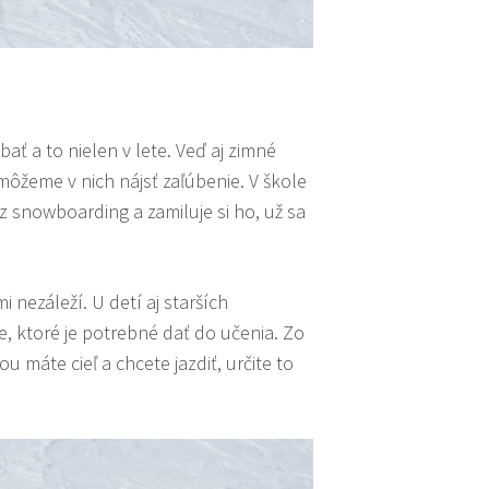
ť a to nielen v lete. Veď aj zimné
ôžeme v nich nájsť zaľúbenie. V škole
az snowboarding a zamiluje si ho, už sa
 nezáleží. U detí aj starších
e, ktoré je potrebné dať do učenia. Zo
 máte cieľ a chcete jazdiť, určite to