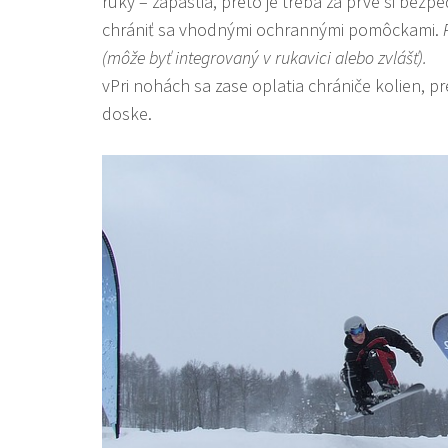
ruky – zápästia, preto je treba za prvé si bez
chrániť sa vhodnými ochrannými pomôckami.
(môže byť integrovaný v rukavici alebo zvlášť).
vPri nohách sa zase oplatia chrániče kolien, 
doske.