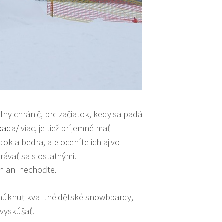
lny chránič, pre začiatok, kedy sa padá
pada/
viac, je tiež príjemné mať
ok a bedra, ale oceníte ich aj vo
rávať sa s ostatnými.
h ani nechoďte.
onúknuť
kvalitné dětské snowboardy
,
 vyskúšať.