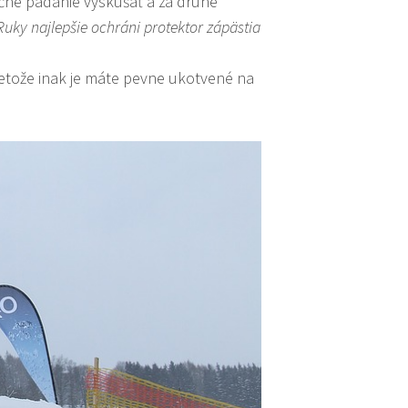
pečné padanie vyskúšať a za druhé
Ruky najlepšie ochráni protektor zápästia
pretože inak je máte pevne ukotvené na