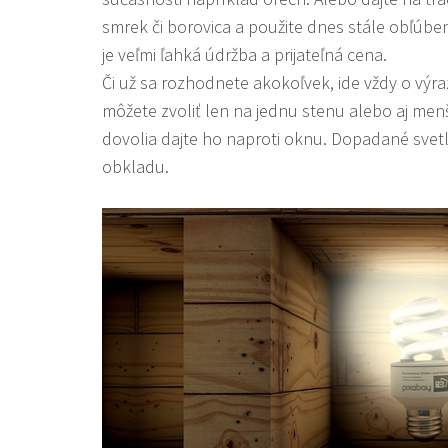
smrek či borovica a použite dnes stále obľúben
je veľmi ľahká údržba a prijateľná cena.
Či už sa rozhodnete akokoľvek, ide vždy o výra
môžete zvoliť len na jednu stenu alebo aj menš
dovolia dajte ho naproti oknu. Dopadané svet
obkladu.