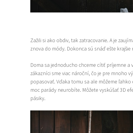
Zažili si ako obdiv, tak zatracovanie. A je zauj
znova do módy. Dokonca sú snáď ešte krajšie 
Doma sa jednoducho chceme cítiť príjemne a vy
zákazníci sme viac nároční, čo je pre mnoho v
popasovať. Vďaka tomu sa ale môžeme ľahko od
moc parády neurobíte. Môžete vyskúšať 3D efe
pásiky.