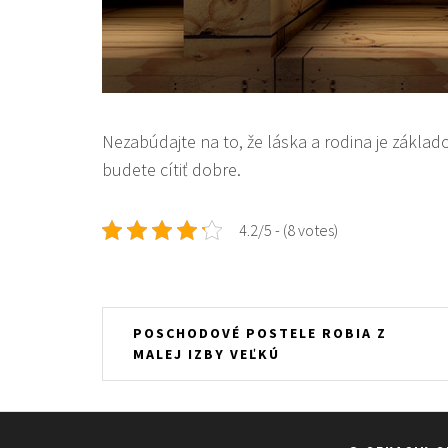
Nezabúdajte na to, že láska a rodina je základ
budete cítiť dobre.
4.2/5 - (8 votes)
Navigace
POSCHODOVÉ POSTELE ROBIA Z
MALEJ IZBY VEĽKÚ
pro
příspěvek