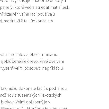
? Potom vyskúšajte moderné dekory a
 panely, ktoré vedia striedať mat a lesk
í dizajnéri veľmi radi používajú
, modrej či žltej. Dokonca si s
h materiálov alebo ich imitácií.
jobľúbenejšie drevo. Prvé dve vám
ý vyzerá veľmi pôsobivo napríklad u
 tak môžu dokonale ladiť s podlahou
väčšinou s tuzemských i exotických
 blokov. Veľmi obľúbený je v
adičný materiál, ktorým je bezpochyby