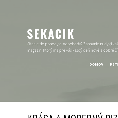
Skip
to
content
SEKACIK
Čítanie do pohody aj nepohody? Zahnanie nudy či každ
magazín, ktorý má pre vás každý deň nové a dobré čí
DOMOV
DET