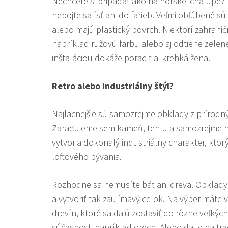
Nechcete si pripadať ako na horskej chalupe
nebojte sa ísť ani do farieb. Veľmi obľúbené sú
alebo majú plastický povrch. Niektorí zahraničn
napríklad ružovú farbu alebo aj odtiene zelenej
inštaláciou dokáže poradiť aj krehká žena.
Retro alebo industriálny štýl?
Najlacnejšie sú samozrejme obklady z prírodnýc
Zaraďujeme sem kameň, tehlu a samozrejme na
vytvoria dokonalý industriálny charakter, ktor
loftového bývania.
Rozhodne sa nemusíte báť ani dreva. Obklady
a vytvoriť tak zaujímavý celok. Na výber máte 
drevín, ktoré sa dajú zostaviť do rôzne veľkých
súčasnosti napríklad orech. Alebo dajte na tr