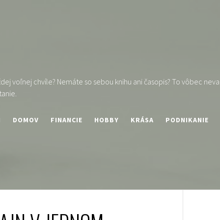
ej voľnej chvíle? Nemáte so sebou knihu ani časopis? To vôbec nevad
tanie.
I
DOMOV
FINANCIE
HOBBY
KRÁSA
PODNIKANIE