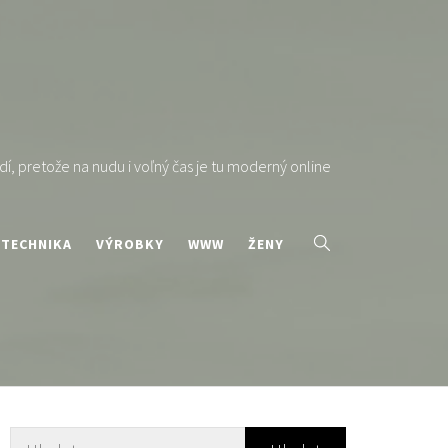
í, pretože na nudu i voľný čas je tu moderný online
TECHNIKA
VÝROBKY
WWW
ŽENY
Vyhledávání