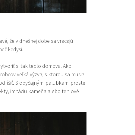
ímavé, že v dnešnej dobe sa vracajú
než kedysi.
tvoriť si tak teplo domova. Ako
ýrobcov veľká výzva, s ktorou sa musia
líšiť. S obyčajnými palubkami proste
kty, imitáciu kameňa alebo tehlové