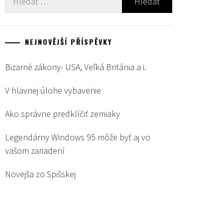
NEJNOVĚJŠÍ PŘÍSPĚVKY
Bizarné zákony- USA, Veľká Británia a i.
V hlavnej úlohe vybavenie
Ako správne predklíčiť zemiaky
Legendárny Windows 95 môže byť aj vo
vašom zariadení
Novejša zo Spišskej