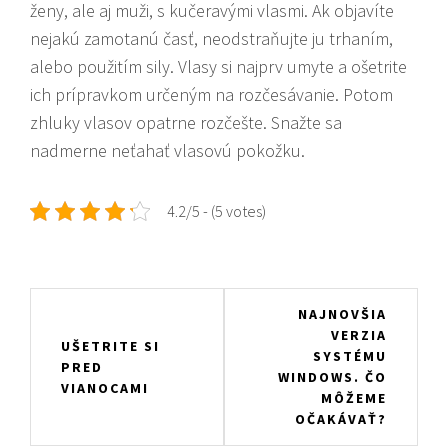
ženy, ale aj muži, s kučeravými vlasmi. Ak objavíte
nejakú zamotanú časť, neodstraňujte ju trhaním,
alebo použitím sily. Vlasy si najprv umyte a ošetrite
ich prípravkom určeným na rozčesávanie. Potom
zhluky vlasov opatrne rozčešte. Snažte sa
nadmerne neťahať vlasovú pokožku.
4.2/5 - (5 votes)
Navigace
NAJNOVŠIA
VERZIA
pro
UŠETRITE SI
SYSTÉMU
PRED
příspěvek
WINDOWS. ČO
VIANOCAMI
MÔŽEME
OČAKÁVAŤ?