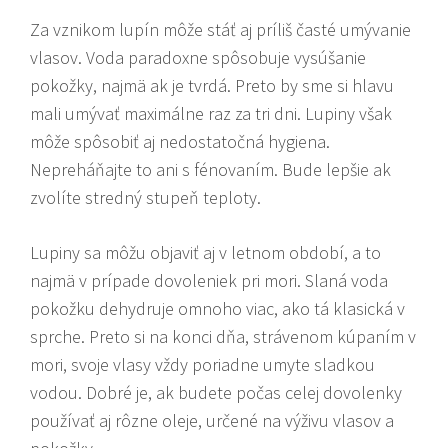
Za vznikom lupín môže stáť aj príliš časté umývanie
vlasov. Voda paradoxne spôsobuje vysúšanie
pokožky, najmä ak je tvrdá. Preto by sme si hlavu
mali umývať maximálne raz za tri dni. Lupiny však
môže spôsobiť aj nedostatočná hygiena.
Nepreháňajte to ani s fénovaním. Bude lepšie ak
zvolíte stredný stupeň teploty.
Lupiny sa môžu objaviť aj v letnom období, a to
najmä v prípade dovoleniek pri mori. Slaná voda
pokožku dehydruje omnoho viac, ako tá klasická v
sprche. Preto si na konci dňa, strávenom kúpaním v
mori, svoje vlasy vždy poriadne umyte sladkou
vodou. Dobré je, ak budete počas celej dovolenky
používať aj rôzne oleje, určené na výživu vlasov a