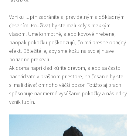
pokožky.
Vzniku lupín zabránite aj pravidelným a dôkladným
česaním. Používať by ste mali kefy s mäkkým
vlasom. Umelohmotné, alebo kovové hrebene,
naopak pokožku poškodzujú, čo má presne opačný
efekt. Dôležité je, aby sme kožu na svojej hlave
poriadne prekrvili.
Ak doma napríklad kúrite drevom, alebo sa často
nachádzate v prašnom priestore, na česanie by ste
si mali dávať omnoho väčší pozor. Totižto aj prach
spôsobuje nadmerné vysúšanie pokožky a následný
vznik lupín.