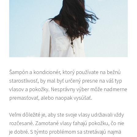
Šampón a kondicionér, ktorý používate na bežnú
starostlivosť, by mal byť určený presne na váš typ
vlasov a pokožky. Nesprávny výber môže nadmerne
premasťovať, alebo naopak vysúšať.
Veľmi dôležité je, aby ste svoje vlasy udržiavali vždy
rozčesané. Zamotané vlasy ťahajú pokožku, čo nie
je dobré. S týmto problémom sa stretávajú najmä