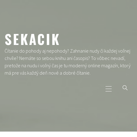
Skip
to
content
SEKACIK
Čítanie do pohody aj nepohody? Zahnanie nudy či každej voľnej
chvíle? Nemáte so sebou knihu ani časopis? To vôbec nevadí,
pretože na nudu i voľný čas je tu moderný online magazín, ktorý
má pre vás každý deň nové a dobré čítanie.
Primary
Menu