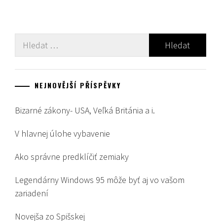
Vyhledávání
NEJNOVĚJŠÍ PŘÍSPĚVKY
Bizarné zákony- USA, Veľká Británia a i.
V hlavnej úlohe vybavenie
Ako správne predklíčiť zemiaky
Legendárny Windows 95 môže byť aj vo vašom
zariadení
Novejša zo Spišskej