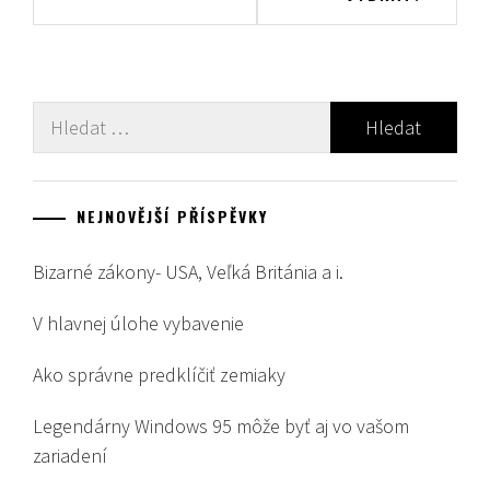
příspěvek
Vyhledávání
NEJNOVĚJŠÍ PŘÍSPĚVKY
Bizarné zákony- USA, Veľká Británia a i.
V hlavnej úlohe vybavenie
Ako správne predklíčiť zemiaky
Legendárny Windows 95 môže byť aj vo vašom
zariadení