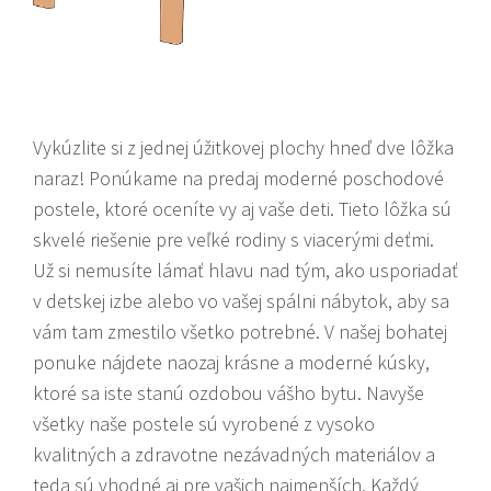
Vykúzlite si z jednej úžitkovej plochy hneď dve lôžka
naraz! Ponúkame na predaj moderné
poschodové
postele
, ktoré oceníte vy aj vaše deti. Tieto lôžka sú
skvelé riešenie pre veľké rodiny s viacerými deťmi.
Už si nemusíte lámať hlavu nad tým, ako usporiadať
v detskej izbe alebo vo vašej spálni nábytok, aby sa
vám tam zmestilo všetko potrebné. V našej bohatej
ponuke nájdete naozaj krásne a moderné kúsky,
ktoré sa iste stanú ozdobou vášho bytu. Navyše
všetky naše postele sú vyrobené z vysoko
kvalitných a zdravotne nezávadných materiálov a
teda sú vhodné aj pre vašich najmenších. Každý