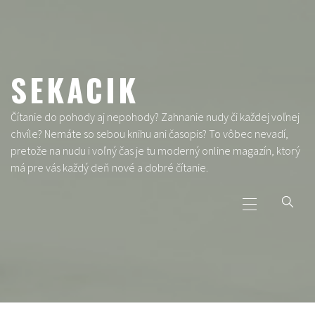
Skip
to
content
SEKACIK
Čítanie do pohody aj nepohody? Zahnanie nudy či každej voľnej
chvíle? Nemáte so sebou knihu ani časopis? To vôbec nevadí,
pretože na nudu i voľný čas je tu moderný online magazín, ktorý
má pre vás každý deň nové a dobré čítanie.
Primary
Menu