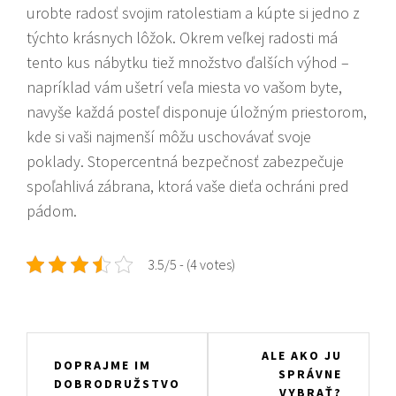
urobte radosť svojim ratolestiam a kúpte si jedno z
týchto krásnych lôžok. Okrem veľkej radosti má
tento kus nábytku tiež množstvo ďalších výhod –
napríklad vám ušetrí veľa miesta vo vašom byte,
navyše každá posteľ disponuje úložným priestorom,
kde si vaši najmenší môžu uschovávať svoje
poklady. Stopercentná bezpečnosť zabezpečuje
spoľahlivá zábrana, ktorá vaše dieťa ochráni pred
pádom.
3.5/5 - (4 votes)
Navigace
ALE AKO JU
DOPRAJME IM
SPRÁVNE
pro
DOBRODRUŽSTVO
VYBRAŤ?