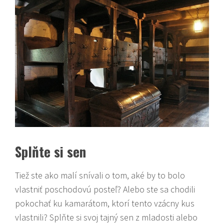
Splňte si sen
Tiež ste ako malí snívali o tom, aké by to bolo
vlastniť poschodovú posteľ? Alebo ste sa chodili
pokochať ku kamarátom, ktorí tento vzácny kus
vlastnili? Splňte si svoj tajný sen z mladosti alebo