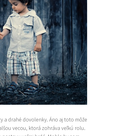
ety a drahé dovolenky. Áno aj toto môže
lšou vecou, ktorá zohráva veľkú rolu.