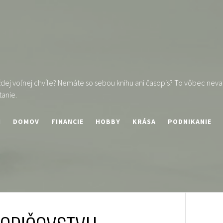
ej voľnej chvíle? Nemáte so sebou knihu ani časopis? To vôbec nevad
tanie.
I
DOMOV
FINANCIE
HOBBY
KRÁSA
PODNIKANIE