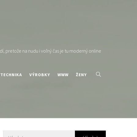
í, pretože na nudu i voľný čas je tu moderný online
TECHNIKA
VÝROBKY
WWW
ŽENY
Vyhledávání