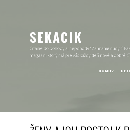
Skip
to
content
SEKACIK
Čítanie do pohody aj nepohody? Zahnanie nudy či každ
magazín, ktorý má pre vás každý deň nové a dobré čí
DOMOV
DET