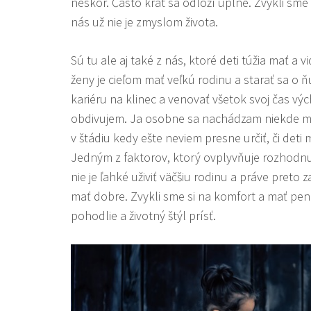
neskôr. Často krát sa odloží úplne. Zvykli sme s
nás už nie je zmyslom života.
Sú tu ale aj také z nás, ktoré deti túžia mať a vi
ženy je cieľom mať veľkú rodinu a starať sa o 
kariéru na klinec a venovať všetok svoj čas vý
obdivujem. Ja osobne sa nachádzam niekde 
v štádiu kedy ešte neviem presne určiť, či deti
Jedným z faktorov, ktorý ovplyvňuje rozhodnuti
nie je ľahké uživiť väčšiu rodinu a práve pret
mať dobre. Zvykli sme si na komfort a mať pe
pohodlie a životný štýl prísť.