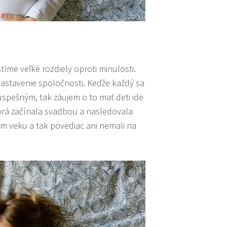
tíme veľké rozdiely oproti minulosti.
nastavenie spoločnosti. Keďže každý sa
 úspešným, tak záujem o to mať deti ide
torá začínala svadbou a nasledovala
om veku a tak povediac ani nemali na