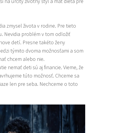
i na určitý životný štýl a mať dieťa pre
dia zmysel života v rodine. Pre tieto
ňu. Nevidia problém v tom odložiť
chove detí. Presne takéto ženy
medzi týmito dvoma možnosťami a som
 mať chcem alebo nie.
e nemať deti sú aj financie. Vieme, že
o zavrhujeme túto možnosť. Chceme sa
niaze len pre seba. Nechceme o toto