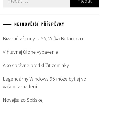
NEJNOVĚJŠÍ PŘÍSPĚVKY
Bizarné zákony- USA, Veľká Británia a i.
V hlavnej úlohe vybavenie
Ako správne predklíčiť zemiaky
Legendárny Windows 95 môže byť aj vo
vašom zariadení
Novejša zo Spišskej