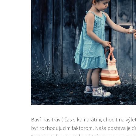
Baví nás tráviť čas s kamarátmi, chodiť na výl
byť rozhodujúcim faktorom. Naša postava je ďa