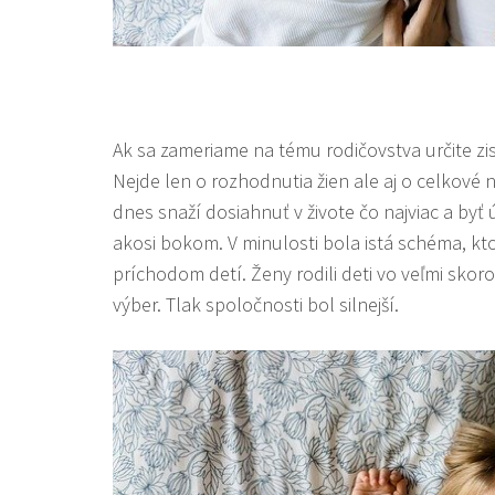
Ak sa zameriame na tému rodičovstva určite zis
Nejde len o rozhodnutia žien ale aj o celkové 
dnes snaží dosiahnuť v živote čo najviac a byť
akosi bokom. V minulosti bola istá schéma, k
príchodom detí. Ženy rodili deti vo veľmi skor
výber. Tlak spoločnosti bol silnejší.